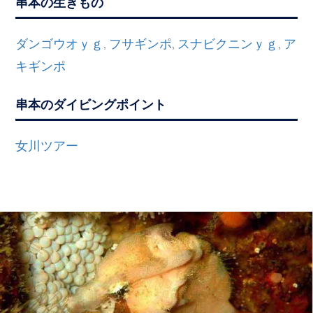
串本の生きもの
ダンゴウオｙｇ
フサギンポ
スナビクニンｙｇ
ア
,
,
,
キギンポ
串本のダイビングポイント
女川ツアー