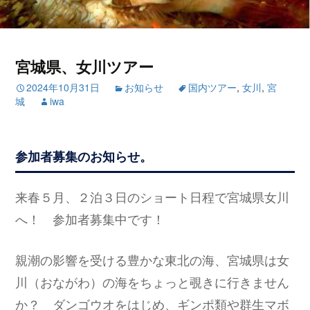
宮城県、女川ツアー
2024年10月31日
お知らせ
国内ツアー
,
女川
,
宮
城
iwa
参加者募集のお知らせ。
来春５月、２泊３日のショート日程で宮城県女川
へ！ 参加者募集中です！
親潮の影響を受ける豊かな東北の海、宮城県は女
川（おながわ）の海をちょっと覗きに行きません
か？ ダンゴウオをはじめ、ギンポ類や群生マボ