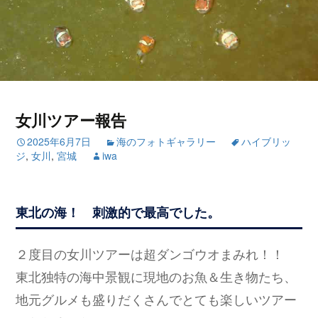
女川ツアー報告
2025年6月7日
海のフォトギャラリー
ハイブリッ
ジ
,
女川
,
宮城
iwa
東北の海！ 刺激的で最高でした。
２度目の女川ツアーは超ダンゴウオまみれ！！
東北独特の海中景観に現地のお魚＆生き物たち、
地元グルメも盛りだくさんでとても楽しいツアー