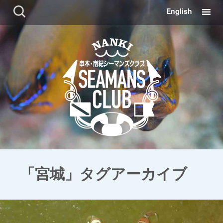
コ
検
English
ン
索:
テ
ン
ツ
に
移
動
「宮城」タグアーカイブ