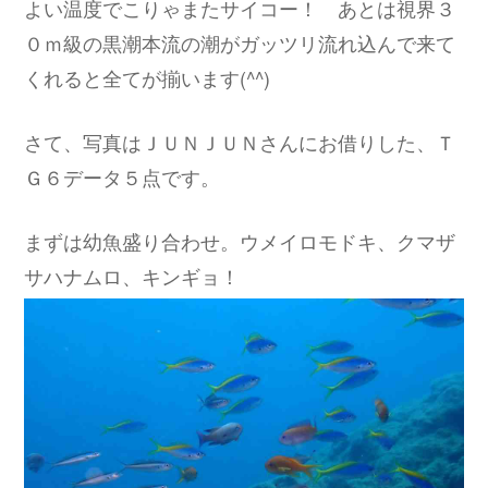
よい温度でこりゃまたサイコー！ あとは視界３
０ｍ級の黒潮本流の潮がガッツリ流れ込んで来て
くれると全てが揃います(^^)
さて、写真はＪＵＮＪＵＮさんにお借りした、Ｔ
Ｇ６データ５点です。
まずは幼魚盛り合わせ。ウメイロモドキ、クマザ
サハナムロ、キンギョ！