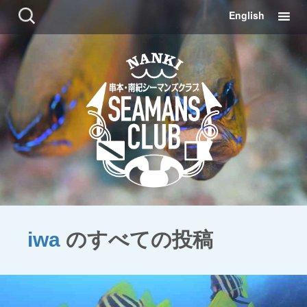
コ
検
English
ン
索:
テ
ン
ツ
に
移
動
iwa
のすべての投稿