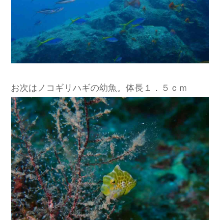
お次はノコギリハギの幼魚。体長１．５ｃｍ