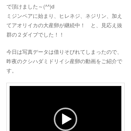
で頂けました～(^^)d
ミジンペアに始まり、ヒレネジ、ネジリン、加え
てアオリイカの大産卵が継続中！ と、見応え抜
群の２ダイブでした！！
今日は写真データは借りそびれてしまったので、
昨夜のクシハダミドリイシ産卵の動画をご紹介で
す。
動
画
プ
レ
ー