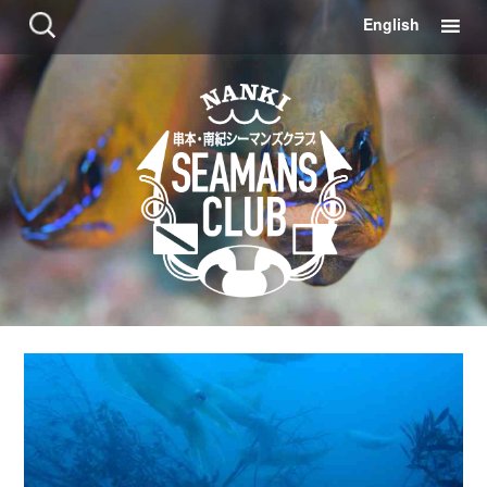
コ
検
English
ン
索:
テ
ン
ツ
に
移
動