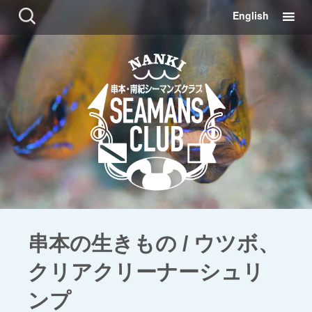
コ
検
English
ン
索:
テ
ン
ツ
に
移
動
串本の生きもの / ウツボ、
クリアクリーナーシュリ
ンプ