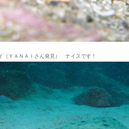
イ（ＹＡＮＡＩさん発見） ナイスです！