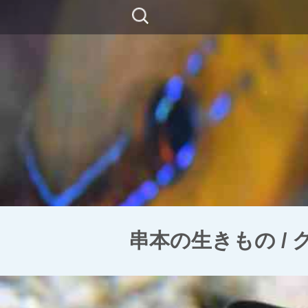
コ
検
ン
索:
テ
ン
ツ
に
移
動
串本の生きもの /