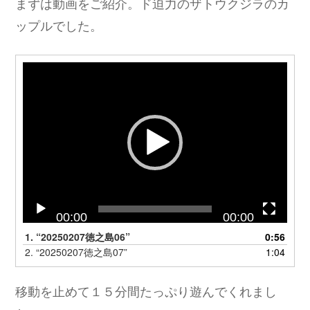
まずは動画をご紹介。ド迫力のザトウクジラのカ
ップルでした。
動
画
プ
レ
ー
ヤ
ー
00:00
00:00
1.
“20250207徳之島06”
0:56
2.
“20250207徳之島07”
1:04
移動を止めて１５分間たっぷり遊んでくれまし