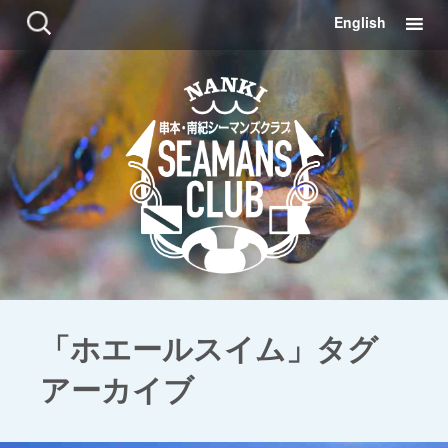
コ
検
English
ン
索:
テ
ン
ツ
に
移
動
「ホエールスイム」タグ
アーカイブ