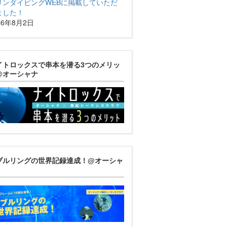
リンダイビングWEBに掲載していただ
ました！
26年8月2日
イトロックスで串本を潜る3つのメリッ
@オーシャナ
ブルリングの世界記録達成！@オーシャ