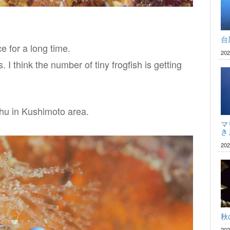
台
ce for a long time.
20
. I think the number of tiny frogfish is getting
chu in Kushimoto area.
マ
き
20
秋
20