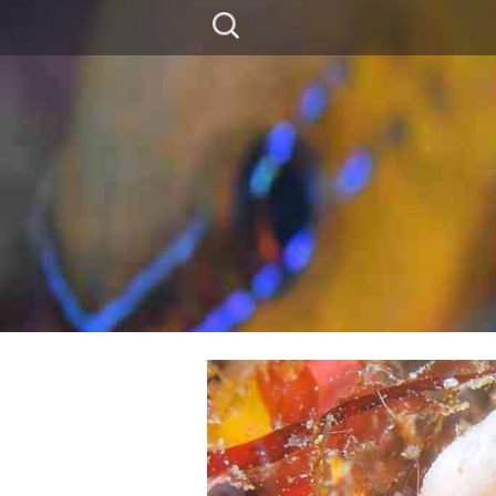
コ
検
ン
索:
テ
ン
ツ
に
移
動