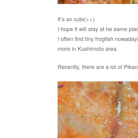
It’s so cute(><)
I hope it will stay at he same pla
I often find tiny frogfish nowadays
more in Kushimoto area.
Recently, there are a lot of Pika