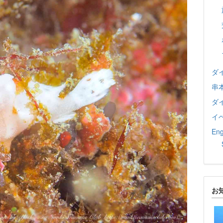
ダ
串
ダ
イ
Eng
お