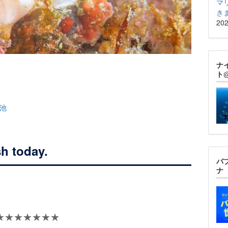
マ
き
20
ナ
ト
池
sh today.
バ
ナ
★★★★★★★