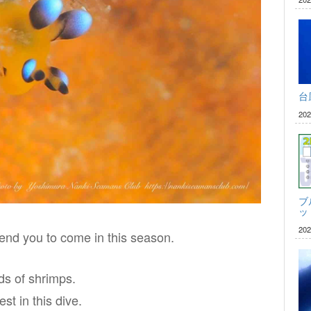
台
20
ブ
ッ
20
mend you to come in this season.
ds of shrimps.
st in this dive.