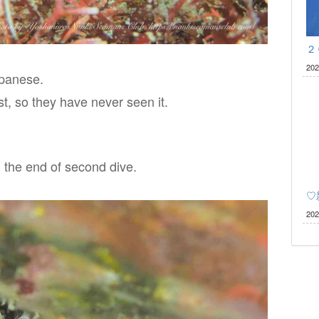
２
20
apanese.
t, so they have never seen it.
n the end of second dive.
♡
20