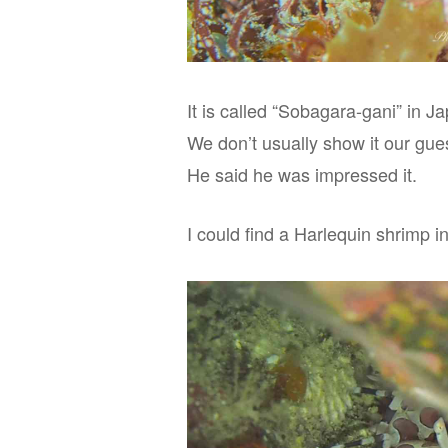
It is called “Sobagara-gani” in J
We don’t usually show it our gues
He said he was impressed it.
I could find a Harlequin shrimp i