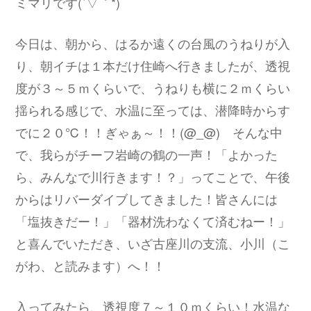
ミマリです(´▽｀*)
今日は、朝から、はるか遠くの台風のうねりが入
り、朝イチは１本だけ住崎へ行きましたが、透視
度が３～５ｍくらいで、うねりも横に２ｍくらい
揺られる感じで、水温に至っては、潜降時からす
でに２０℃！！ぎゃぁ～！！(@_@) そんな中
で、我らがチーフ岩崎の鶴の一声！「よかった
ら、みんなで川行きます！？」ってことで、午後
からはリバーダイブしてきました！皆さんには
「塩抜きだー！」「器材洗わなくて済むねー！」
と喜んでいただき、いざ古座川の支流、小川（こ
がわ、と読みます）へ！！
入ってみたら、透視度７～１０ｍくらい！水温な