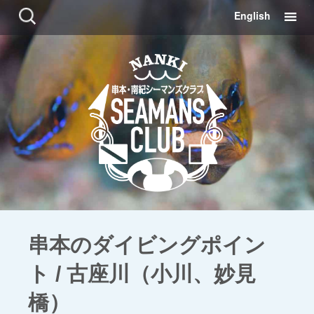
コ
検
English
ン
索:
テ
ン
ツ
に
移
動
串本のダイビングポイン
ト / 古座川（小川、妙見
橋）