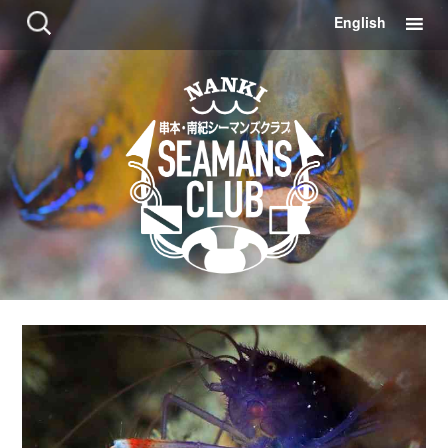
コ
検
English
ン
索:
テ
ン
ツ
に
移
動