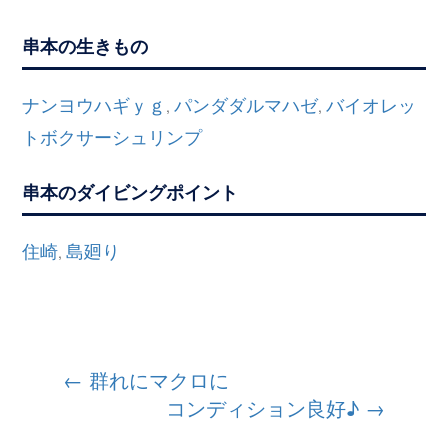
串本の生きもの
ナンヨウハギｙｇ
パンダダルマハゼ
バイオレッ
,
,
トボクサーシュリンプ
串本のダイビングポイント
住崎
島廻り
,
投
←
群れにマクロに
コンディション良好♪
→
稿