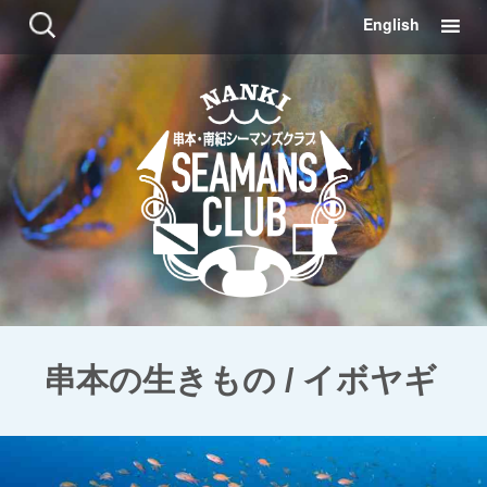
コ
検
English
ン
索:
テ
ン
ツ
に
移
動
串本の生きもの / イボヤギ