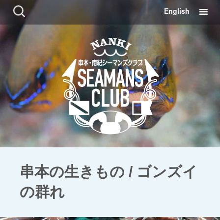
コ
検
English
ン
索:
テ
ン
ツ
に
移
動
串本の生きもの / ゴンズイ
の群れ