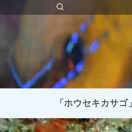
コ
検
ン
索:
テ
ン
ツ
に
移
動
「ホウセキカサゴ