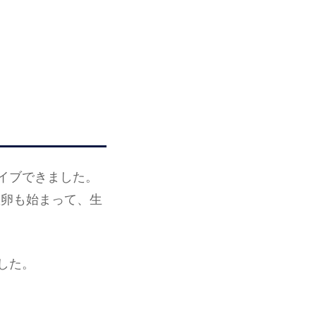
イブできました。
産卵も始まって、生
した。