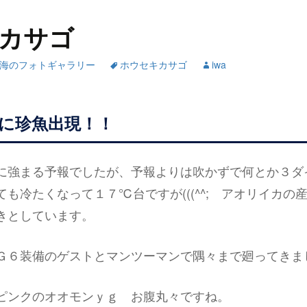
カサゴ
海のフォトギャラリー
ホウセキカサゴ
iwa
に珍魚出現！！
に強まる予報でしたが、予報よりは吹かずで何とか３ダ
も冷たくなって１７℃台ですが(((^^; アオリイカの
きとしています。
Ｇ６装備のゲストとマンツーマンで隅々まで廻ってきま
ピンクのオオモンｙｇ お腹丸々ですね。