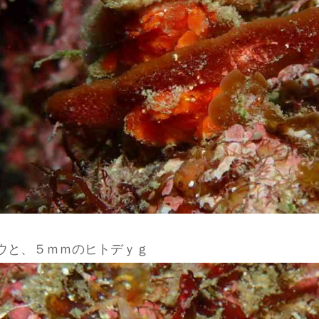
ウと、５ｍｍのヒトデｙｇ