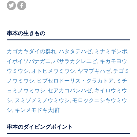
串本の生きもの
カゴカキダイの群れ
ハタタテハゼ
ミナミギンポ
,
,
,
イボイソバナガニ
バサラカクレエビ
キカモヨウ
,
,
ウミウシ
オトヒメウミウシ
ヤマブキハゼ
チゴミ
,
,
,
ノウミウシ
ヒプセロドーリス・クラカトア
ミチ
,
,
ヨミノウミウシ
セアカコバンハゼ
キイロウミウ
,
,
シ
スミゾメミノウミウシ
モロックニシキウミウ
,
,
シ
キンメモドキ大j群
,
串本のダイビングポイント