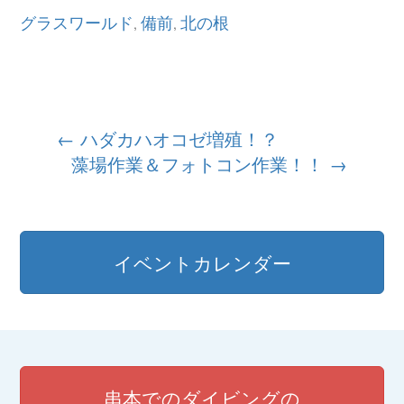
グラスワールド
備前
北の根
,
,
投
←
ハダカハオコゼ増殖！？
藻場作業＆フォトコン作業！！
→
稿
ナ
ビ
イベントカレンダー
ゲ
ー
シ
ョ
串本でのダイビングの