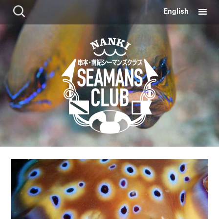
コ
検
English
ン
索:
テ
ン
ツ
に
移
動