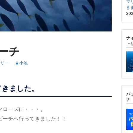
マ
き
20
ナ
ト
ーチ
ラリー
小池
てきました。
バ
ナ
クローズに・・・。
ビーチへ行ってきました！！