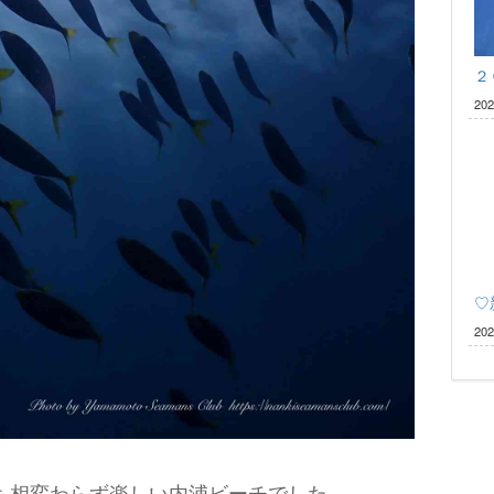
２
20
♡
20
も相変わらず楽しい内浦ビーチでした。