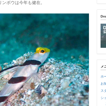
リンボウは今年も健在。
D
メ
ホ
お
ス
シ