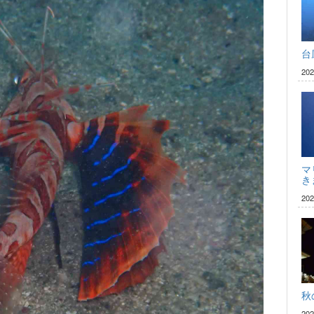
台
20
マ
き
20
秋
20