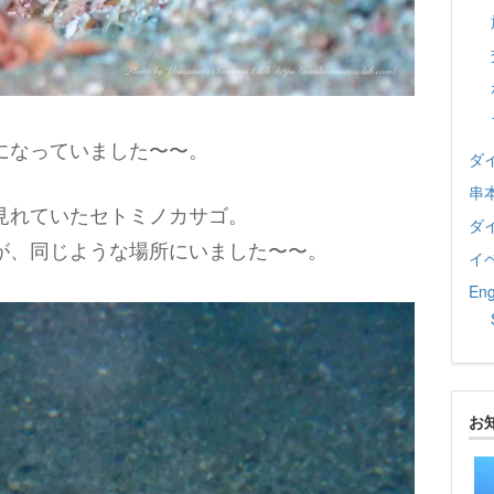
になっていました〜〜。
ダ
串
見れていたセトミノカサゴ。
ダ
が、同じような場所にいました〜〜。
イ
Eng
お