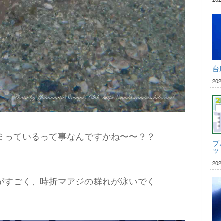
台
20
まっているって事なんですかね〜〜？？
ブ
ッ
20
がすごく、時折マアジの群れが泳いでく