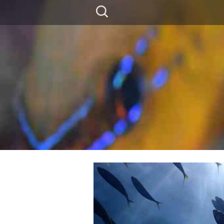
コ
検
ン
索:
テ
ン
ツ
に
移
動