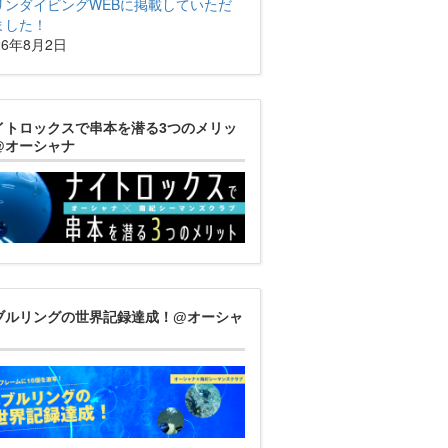
リンダイビングWEBに掲載していただ
ました！
26年8月2日
イトロックスで串本を潜る3つのメリッ
@オーシャナ
ブルリングの世界記録達成！@オーシャ