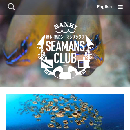
コ
検
English
ン
索:
テ
ン
ツ
に
移
動