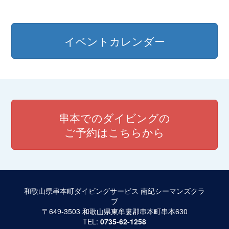
ナ
ビ
イベントカレンダー
ゲ
ー
シ
ョ
串本でのダイビングの
ン
ご予約はこちらから
和歌山県串本町ダイビングサービス 南紀シーマンズクラ
ブ
〒649-3503 和歌山県東牟婁郡串本町串本630
TEL:
0735-62-1258