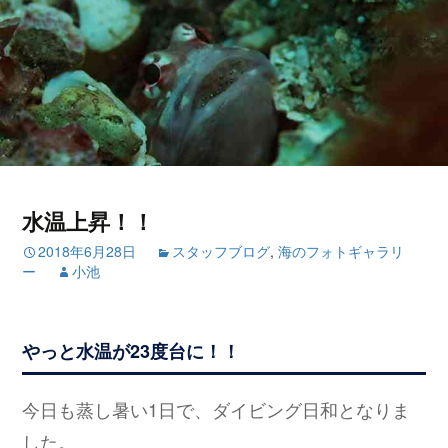
水温上昇！！
2018年6月28日
スタッフブログ
,
海のフォトギャラリ
ー
小池
やっと水温が23度台に！！
今日も蒸し暑い1日で、ダイビング日和となりま
した。