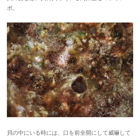
ポ。
貝の中にいる時には、口を前全開にして威嚇して