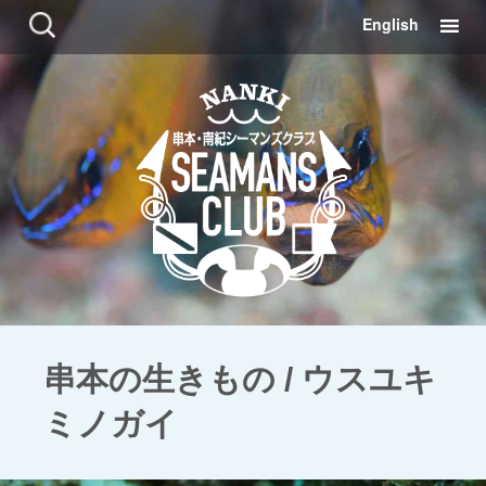
コ
検
English
ン
索:
テ
ン
ツ
に
移
動
串本の生きもの / ウスユキ
ミノガイ