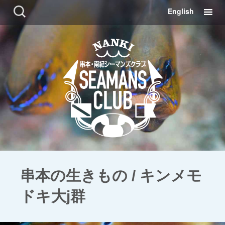
コ
検
English
ン
索:
テ
ン
ツ
に
移
動
串本の生きもの / キンメモ
ドキ大j群