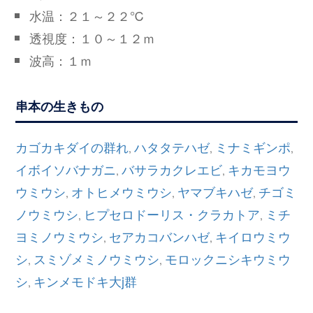
水温：２１～２２℃
透視度：１０～１２ｍ
波高：１ｍ
串本の生きもの
カゴカキダイの群れ
ハタタテハゼ
ミナミギンポ
,
,
,
イボイソバナガニ
バサラカクレエビ
キカモヨウ
,
,
ウミウシ
オトヒメウミウシ
ヤマブキハゼ
チゴミ
,
,
,
ノウミウシ
ヒプセロドーリス・クラカトア
ミチ
,
,
ヨミノウミウシ
セアカコバンハゼ
キイロウミウ
,
,
シ
スミゾメミノウミウシ
モロックニシキウミウ
,
,
シ
キンメモドキ大j群
,