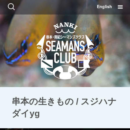
コ
検
English
ン
索:
テ
ン
ツ
に
移
動
串本の生きもの / スジハナ
ダイyg