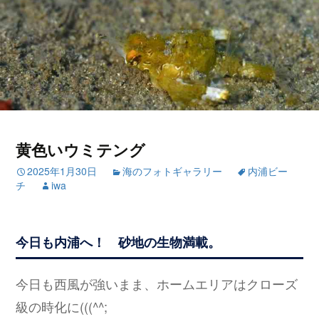
黄色いウミテング
2025年1月30日
海のフォトギャラリー
内浦ビー
チ
iwa
今日も内浦へ！ 砂地の生物満載。
今日も西風が強いまま、ホームエリアはクローズ
級の時化に(((^^;