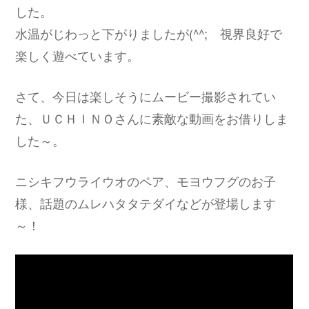
した。
水温がじわっと下がりましたが(^^; 視界良好で
楽しく遊べています。
さて、今日は楽しそうにムービー撮影されてい
た、ＵＣＨＩＮＯさんに素敵な動画をお借りしま
した～。
ニシキフウライウオのペア、モヨウフグのお子
様、話題のムレハタタテダイなどが登場します
～！