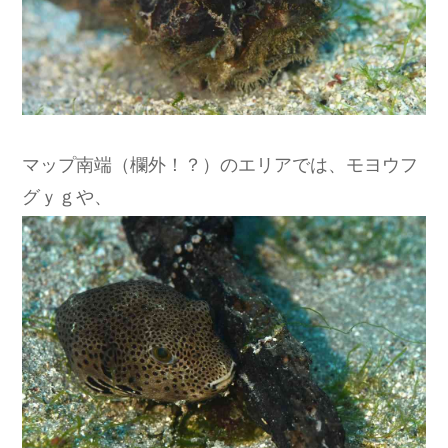
マップ南端（欄外！？）のエリアでは、モヨウフ
グｙｇや、