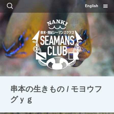
コ
検
English
ン
索:
テ
ン
ツ
に
移
動
串本の生きもの / モヨウフ
グｙｇ