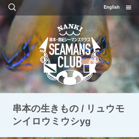
コ
検
English
ン
索:
テ
ン
ツ
に
移
動
串本の生きもの / リュウモ
ンイロウミウシyg