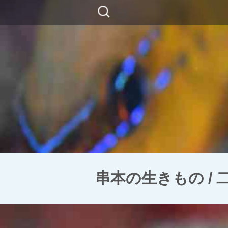
コ
検
ン
索:
テ
ン
ツ
に
移
動
串本の生きもの /