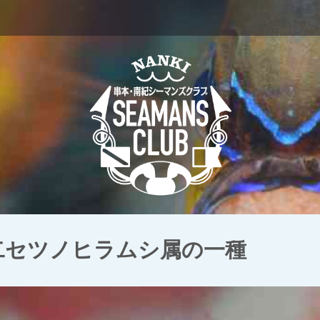
 二セツノヒラムシ属の一種