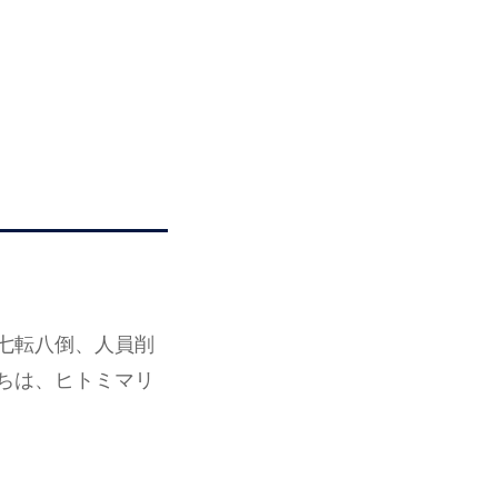
七転八倒、人員削
ちは、ヒトミマリ