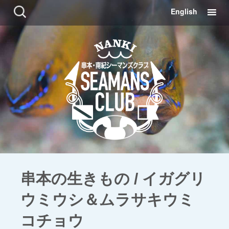
コ
検
English
ン
索:
テ
ン
ツ
に
移
動
串本の生きもの / イガグリ
ウミウシ＆ムラサキウミ
コチョウ