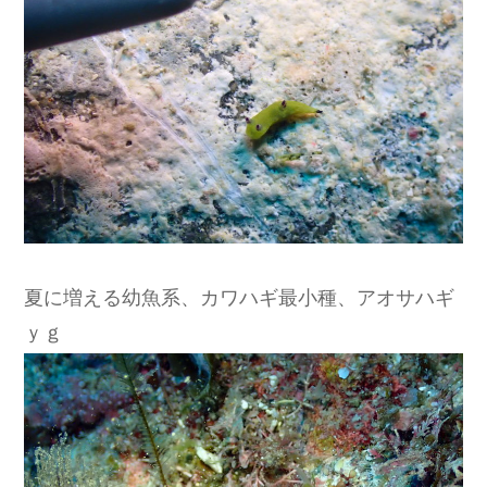
夏に増える幼魚系、カワハギ最小種、アオサハギ
ｙｇ