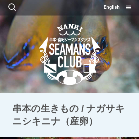
コ
検
English
ン
索:
テ
ン
ツ
に
移
動
串本の生きもの / ナガサキ
ニシキニナ（産卵）