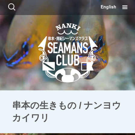
コ
検
English
ン
索:
テ
ン
ツ
に
移
動
串本の生きもの / ナンヨウ
カイワリ