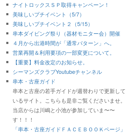
ナイトロックスＳＰ取得キャンペーン！
美味しいプチイベント（5/7）
美味しいプチイベント２（5/15）
串本ダイビング祭り（器材モニター会）開催
４月から出港時間が「通常パターン」へ。
営業再開＆利用要項の一部変更について。
【重要】料金改定のお知らせ。
シーマンズクラブYoutubeチャンネル
串本・古座ガイド
串本と古座の若手ガイドが週替わりで更新して
いるサイト。こちらも是非ご覧くださいませ。
当店からは川嶋と小池が参加していま〜〜
す！！！
「串本・古座ガイドＦＡＣＥＢＯＯＫページ」