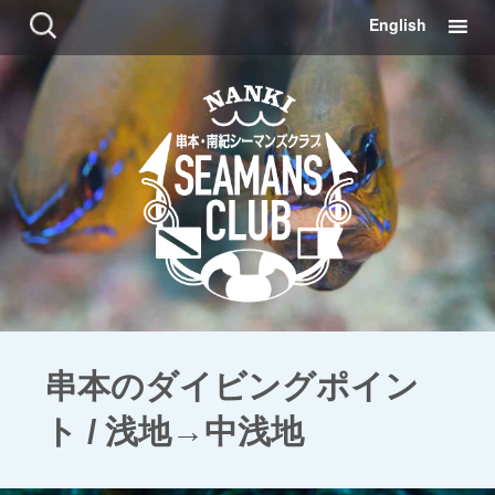
コ
検
English
ン
索:
テ
ン
ツ
に
移
動
串本のダイビングポイン
ト / 浅地→中浅地