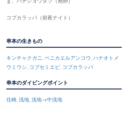
ｇ、ハチジョウタツ（抱卵）
コブカラッパ（前夜ナイト）
串本の生きもの
キンチャクガニ
ベニカエルアンコウ
ハナオトメ
,
,
ウミウシ
コブセミエビ
コブカラッパ
,
,
串本のダイビングポイント
住崎
浅地
浅地→中浅地
,
,