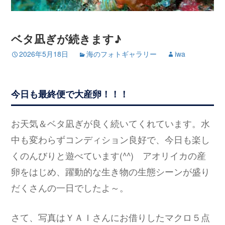
ベタ凪ぎが続きます♪
2026年5月18日
海のフォトギャラリー
iwa
今日も最終便で大産卵！！！
お天気＆ベタ凪ぎが良く続いてくれています。水
中も変わらずコンディション良好で、今日も楽し
くのんびりと遊べています(^^) アオリイカの産
卵をはじめ、躍動的な生き物の生態シーンが盛り
だくさんの一日でしたよ～。
さて、写真はＹＡＩさんにお借りしたマクロ５点