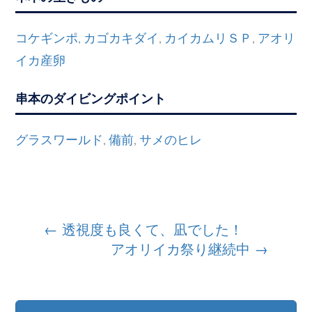
コケギンポ
カゴカキダイ
カイカムリＳＰ
アオリ
,
,
,
イカ産卵
串本のダイビングポイント
グラスワールド
備前
サメのヒレ
,
,
投
←
透視度も良くて、凪でした！
アオリイカ祭り継続中
→
稿
ナ