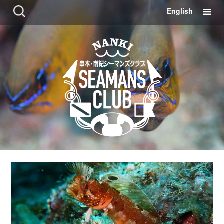
コ
検
English
ン
索:
テ
ン
ツ
に
移
動