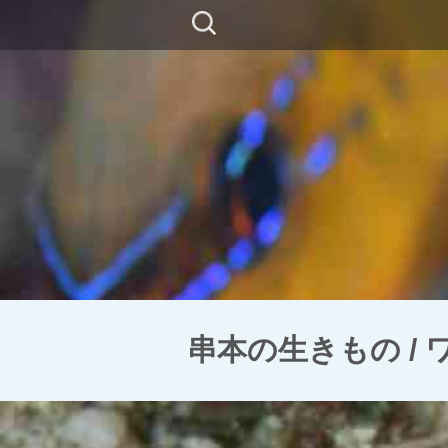
コ
検
ン
索:
テ
ン
ツ
に
移
動
串本の生きもの /