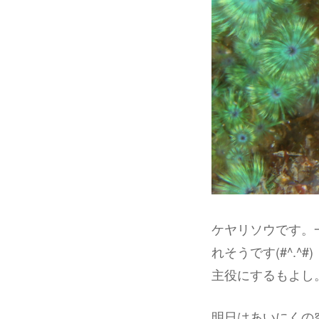
ケヤリソウです。
れそうです(#^.^#)
主役にするもよし
明日はあいにくの