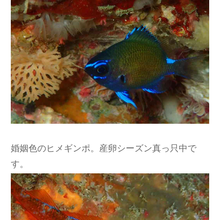
婚姻色のヒメギンポ。産卵シーズン真っ只中で
す。