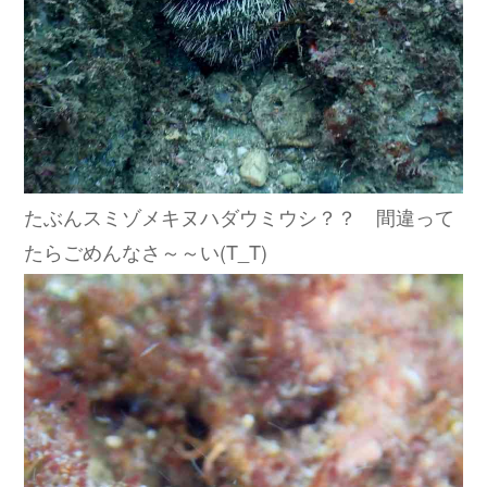
たぶんスミゾメキヌハダウミウシ？？ 間違って
たらごめんなさ～～い(T_T)