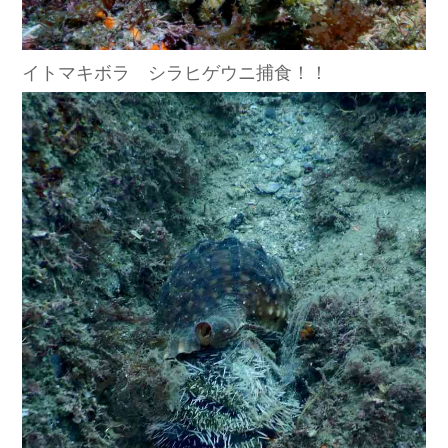
イトマキボラ シラヒゲウニ捕食！！