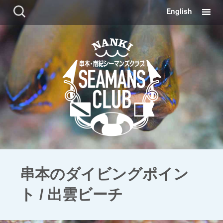
コ
検
English
ン
索:
テ
ン
ツ
に
移
動
串本のダイビングポイン
ト / 出雲ビーチ