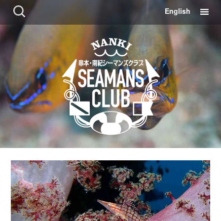
コ
検
English
ン
索:
テ
ン
ツ
に
移
動