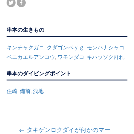
串本の生きもの
キンチャクガニ
クダゴンベｙｇ
モンハナシャコ
,
,
,
ベニカエルアンコウ
ワモンダコ
キハッソク群れ
,
,
串本のダイビングポイント
住崎
備前
浅地
,
,
投
←
タキゲンロクダイが何かのマー