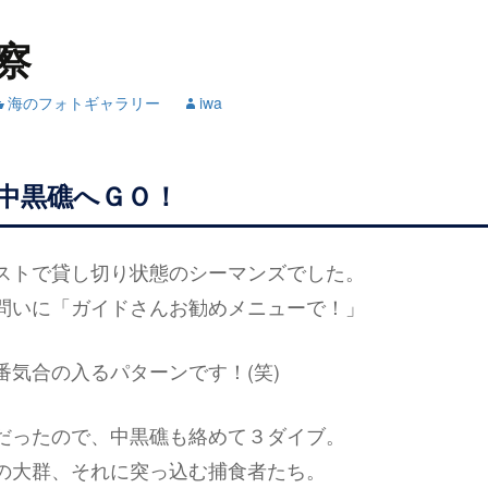
察
海のフォトギャラリー
iwa
中黒礁へＧＯ！
ストで貸し切り状態のシーマンズでした。
問いに「ガイドさんお勧めメニューで！」
番気合の入るパターンです！(笑)
だったので、中黒礁も絡めて３ダイブ。
の大群、それに突っ込む捕食者たち。