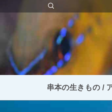
コ
検
ン
索:
テ
ン
ツ
に
移
動
串本の生きもの /