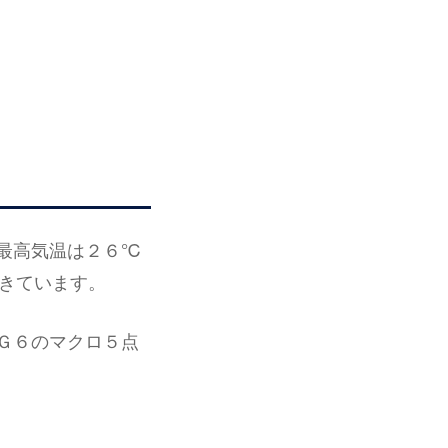
最高気温は２６℃
きています。
Ｇ６のマクロ５点