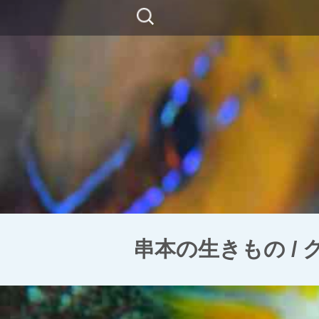
コ
検
ン
索:
テ
ン
ツ
に
移
動
串本の生きもの /