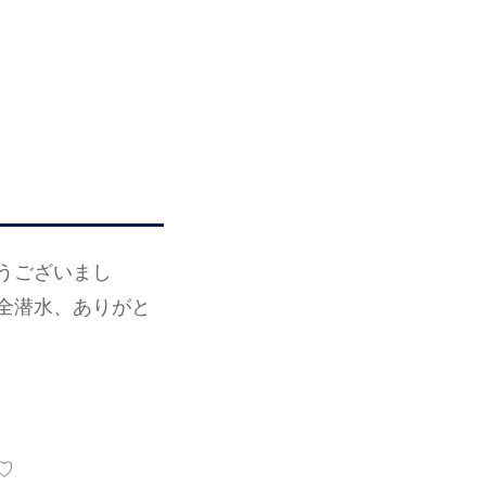
うございまし
全潜水、ありがと
♡