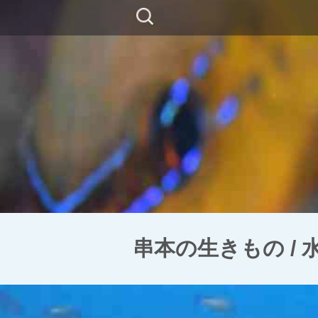
コ
検
ン
索:
テ
ン
ツ
に
移
動
串本の生きもの /