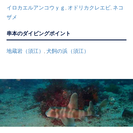
イロカエルアンコウｙｇ
オドリカクレエビ
ネコ
,
,
ザメ
串本のダイビングポイント
地蔵岩（須江）
犬飼の浜（須江）
,