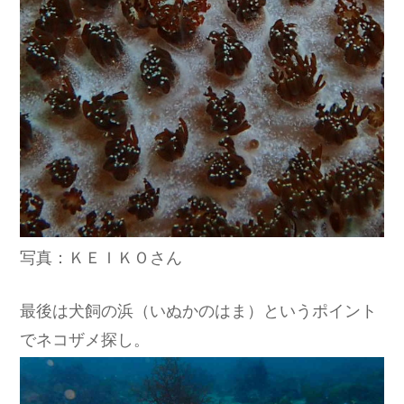
写真：ＫＥＩＫＯさん
最後は犬飼の浜（いぬかのはま）というポイント
でネコザメ探し。