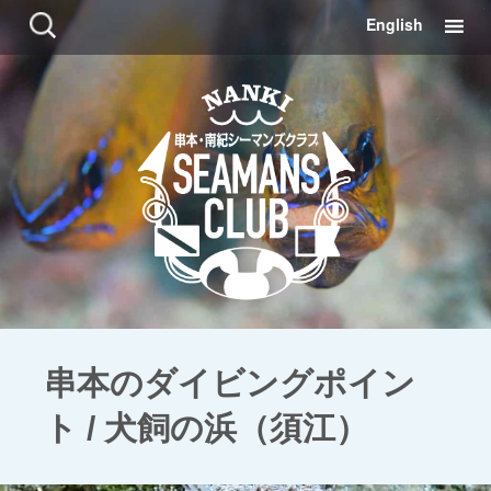
コ
検
English
ン
索:
テ
ン
ツ
に
移
動
串本のダイビングポイン
ト / 犬飼の浜（須江）