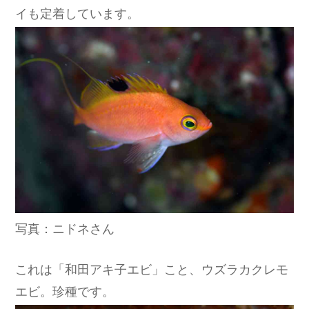
イも定着しています。
写真：ニドネさん
これは「和田アキ子エビ」こと、ウズラカクレモ
エビ。珍種です。