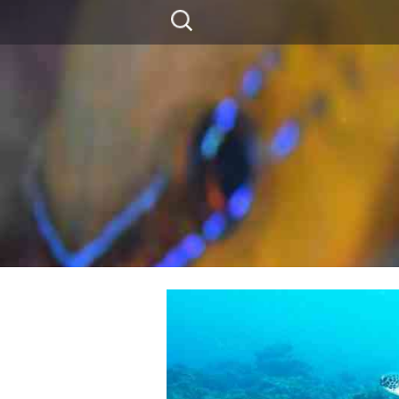
コ
検
ン
索:
テ
ン
ツ
に
移
動