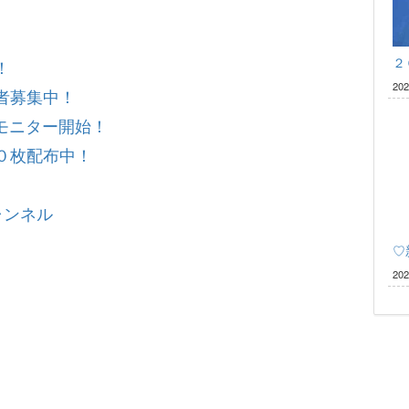
２
！
20
者募集中！
 無料モニター開始！
０枚配布中！
ャンネル
♡
20