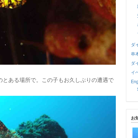
ダ
串
ダ
イ
のとある場所で。この子もお久しぶりの遭遇で
Eng
お