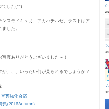
した(^^)
☆
20
テンスモドキｙｇ、アカハチハゼ、ラストはア
れました。
ウ
20
お写真ありがとうございました～！
すが、、、いったい何が見られるでしょうか？
せ
ブ
20
中写真強化合宿
2016Autumn)