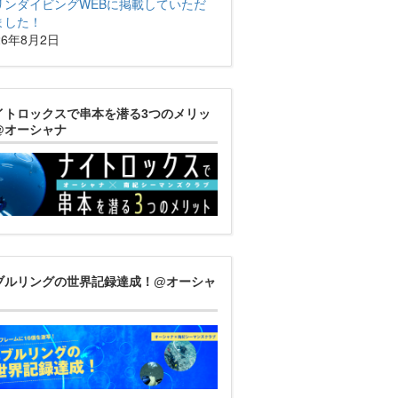
リンダイビングWEBに掲載していただ
ました！
26年8月2日
イトロックスで串本を潜る3つのメリッ
@オーシャナ
ブルリングの世界記録達成！@オーシャ