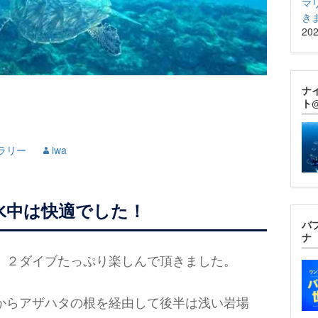
マ
き
20
ナ
ト
ラリー
iwa
水中は快適でした！
バ
ナ
、２ダイブたっぷり楽しんで頂きました。
からアザハタの根を経由して後半は浅い岩場