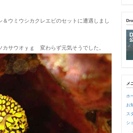
シ＆ウミウシカクレエビのセットに遭遇しまし
D
ツカサウオｙｇ 変わらず元気そうでした。
メ
ホ
お
ス
シ