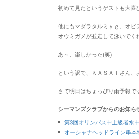
初めて見たというゲストも大喜びで
他にもマダラタルミｙｇ、オビ
オウミガメが並走して泳いでく
あ～、楽しかった(笑)
という訳で、ＫＡＳＡＩさん、
さて明日はちょっぴり雨予報で
シーマンズクラブからのお知ら
第3回オリンパス中上級者水
オーシャナヘッドライン串本特集(