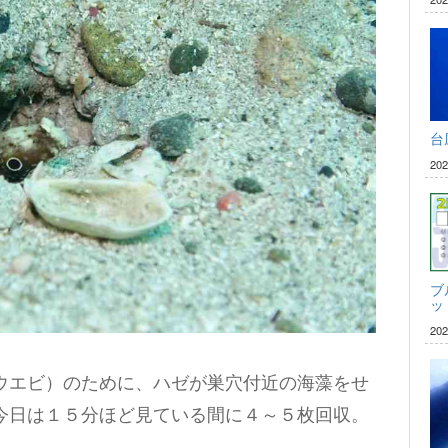
台
20
ブ
ッ
20
ウエビ）のために、ハゼが巣穴付近の海藻をせ
今日は１５分ほど見ている間に４～５枚回収。