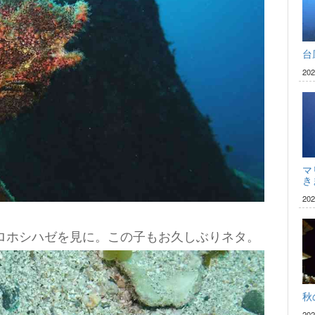
台
20
マ
き
20
ロホシハゼを見に。この子もお久しぶりネタ。
秋
20