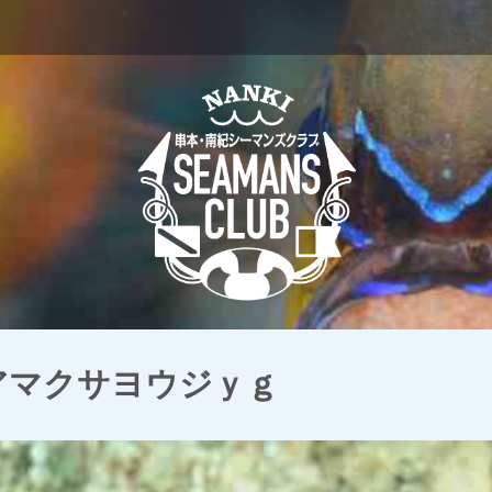
 アマクサヨウジｙｇ