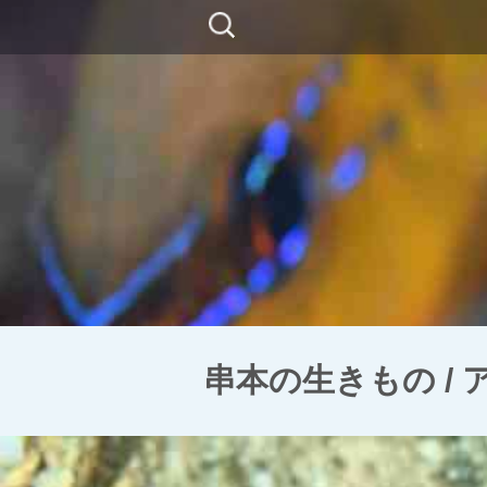
コ
検
ン
索:
テ
ン
ツ
に
移
動
串本の生きもの /