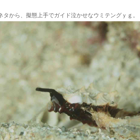
ネタから、擬態上手でガイド泣かせなウミテングｙｇ。