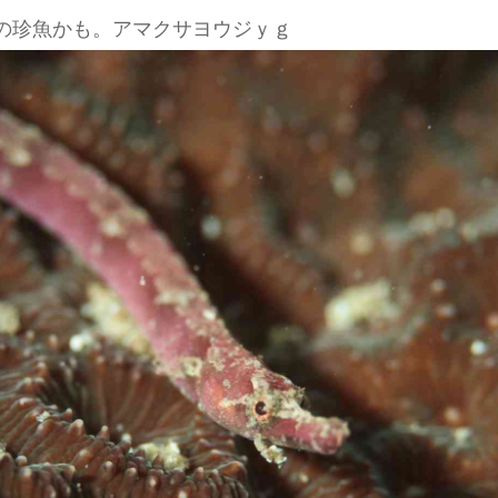
の珍魚かも。アマクサヨウジｙｇ