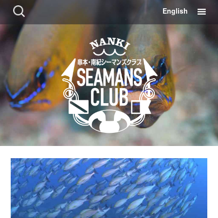
コ
検
English
ン
索:
テ
ン
ツ
に
移
動