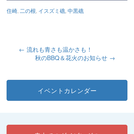
住崎
二の根
イスズミ礁
中黒礁
,
,
,
投
←
流れも青さも温かさも！
秋のBBQ＆花火のお知らせ
→
稿
ナ
ビ
イベントカレンダー
ゲ
ー
シ
ョ