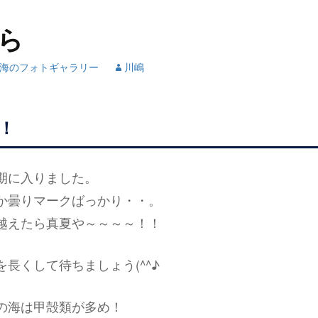
ら
海のフォトギャラリー
川嶋
！
期に入りました。
か曇りマークばっかり・・。
越えたら真夏や～～～～！！
長くして待ちましょう(^^♪
の海は甲殻類が多め！