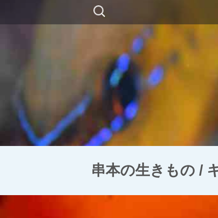
コ
検
ン
索:
テ
ン
ツ
に
移
動
串本の生きもの /