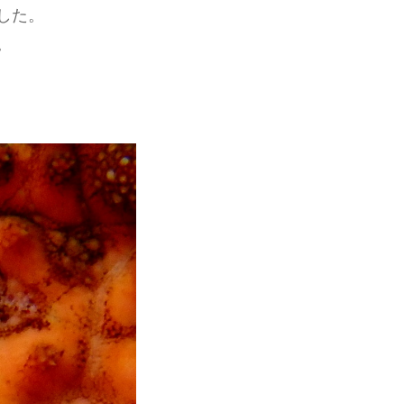
した。
。