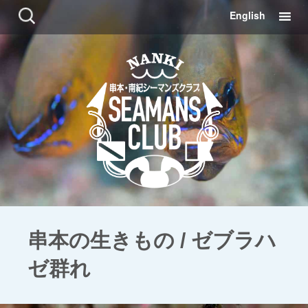
コ
検
English
ン
索:
テ
ン
ツ
に
移
動
串本の生きもの / ゼブラハ
ゼ群れ