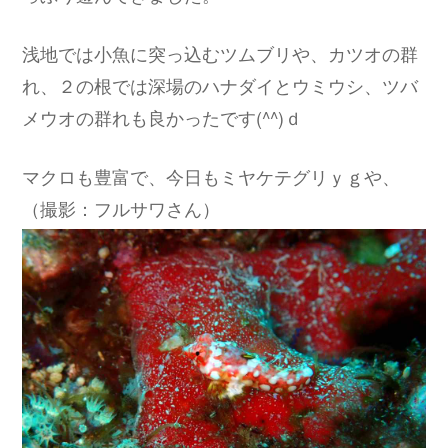
浅地では小魚に突っ込むツムブリや、カツオの群
れ、２の根では深場のハナダイとウミウシ、ツバ
メウオの群れも良かったです(^^)ｄ
マクロも豊富で、今日もミヤケテグリｙｇや、
（撮影：フルサワさん）