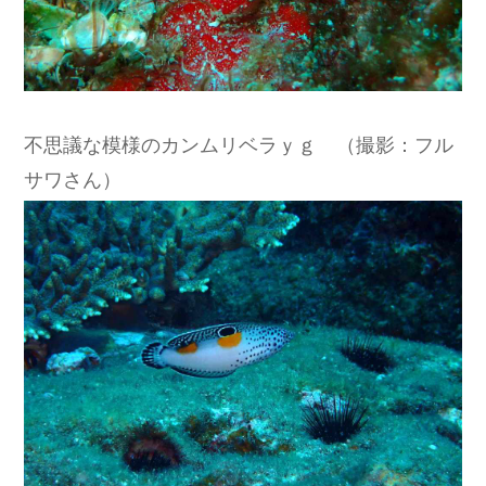
不思議な模様のカンムリベラｙｇ （撮影：フル
サワさん）