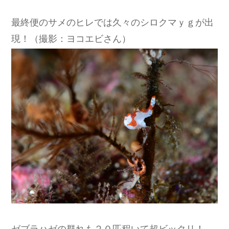
最終便のサメのヒレでは久々のシロクマｙｇが出
現！（撮影：ヨコエビさん）
ゼブラハゼの群れも２０匹程いて超ビックリ！