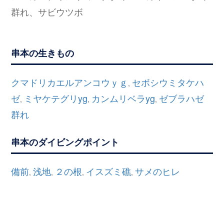
群れ、サビウツボ
串本の生きもの
クマドリカエルアンコウｙｇ
セボシウミタケハ
,
ゼ
ミヤケテグリyg
カンムリベラyg
ゼブラハゼ
,
,
,
群れ
串本のダイビングポイント
備前
浅地
２の根
イスズミ礁
サメのヒレ
,
,
,
,