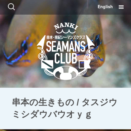
コ
検
English
ン
索:
テ
ン
ツ
に
移
動
串本の生きもの / タスジウ
ミシダウバウオｙｇ