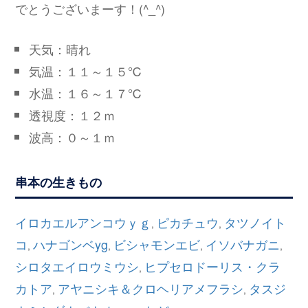
でとうございまーす！(^_^)
天気：晴れ
気温：１１～１５℃
水温：１６～１７℃
透視度：１２ｍ
波高：０～１ｍ
串本の生きもの
イロカエルアンコウｙｇ
ピカチュウ
タツノイト
,
,
コ
ハナゴンベyg
ビシャモンエビ
イソバナガニ
,
,
,
,
シロタエイロウミウシ
ヒプセロドーリス・クラ
,
カトア
アヤニシキ＆クロヘリアメフラシ
タスジ
,
,