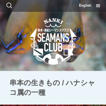
コ
検
English
ン
索:
テ
ン
ツ
に
移
動
串本の生きもの / ハナシャ
コ属の一種