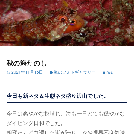
秋の海たのし
2021年11月15日
海のフォトギャラリー
iwa
今日も新ネタ＆生態ネタ盛り沢山でした。
今日は爽やかな秋晴れ、海も一日とても穏やかな
ダイビング日和でした。
相変わらず白濁した潮が滞り、やや視界不良気味