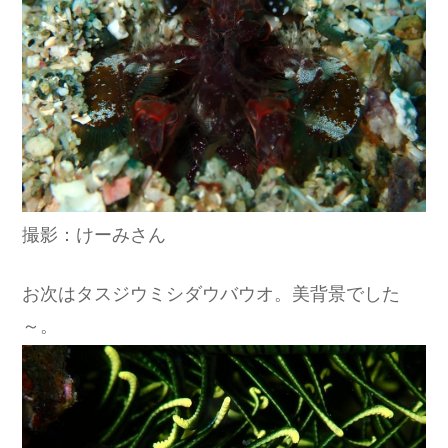
撮影：けーみさん
お次はタスジウミシダウバウオ。美背景でした
～。