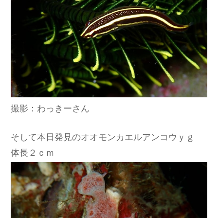
撮影：わっきーさん
そして本日発見のオオモンカエルアンコウｙｇ
体長２ｃｍ