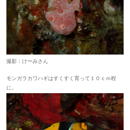
撮影：けーみさん
モンガラカワハギはすくすく育って１０ｃｍ程
に。