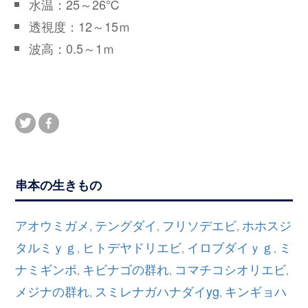
水温：25～26℃
透視度：12～15ｍ
波高：0.5～1ｍ
串本の生きもの
アオウミガメ
テングダイ
フリソデエビ
ホホスジ
,
,
,
タルミｙｇ
ヒトデヤドリエビ
イロブダイｙｇ
ミ
,
,
,
ナミギンポ
キビナゴの群れ
コマチコシオリエビ
,
,
,
メジナの群れ
スミレナガハナダイyg
キンギョハ
,
,