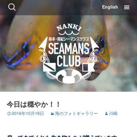
コ
検
English
ン
索:
テ
ン
ツ
に
移
動
今日は穏やか！！
2016年10月18日
海のフォトギャラリー
川嶋