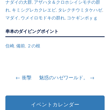
ナダイの大群
アザハタ＆クロホシイシモチの群
,
れ
キミシグレカクレエビ
タレクチウミタケハゼ
,
,
,
マダイ
ウメイロモドキの群れ
コケギンポｙｇ
,
,
串本のダイビングポイント
住崎
備前
２の根
,
,
投
←
衝撃
魅惑のハゼワールド。
→
稿
ナ
イベントカレンダー
ビ