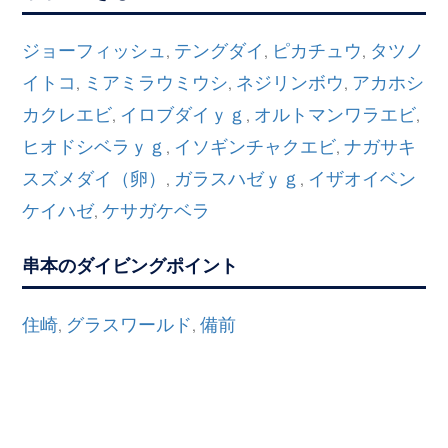
ジョーフィッシュ
テングダイ
ピカチュウ
タツノ
,
,
,
イトコ
ミアミラウミウシ
ネジリンボウ
アカホシ
,
,
,
カクレエビ
イロブダイｙｇ
オルトマンワラエビ
,
,
,
ヒオドシベラｙｇ
イソギンチャクエビ
ナガサキ
,
,
スズメダイ（卵）
ガラスハゼｙｇ
イザオイベン
,
,
ケイハゼ
ケサガケベラ
,
串本のダイビングポイント
住崎
グラスワールド
備前
,
,