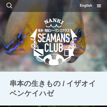
コ
検
English
ン
索:
テ
ン
ツ
に
移
動
串本の生きもの / イザオイ
ベンケイハゼ