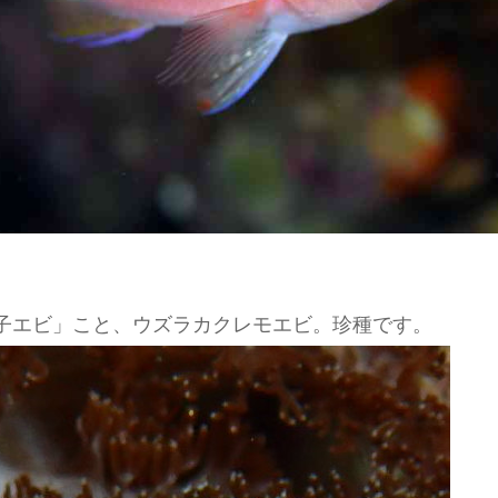
子エビ」こと、ウズラカクレモエビ。珍種です。