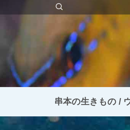
コ
検
ン
索:
テ
ン
ツ
に
移
動
串本の生きもの /