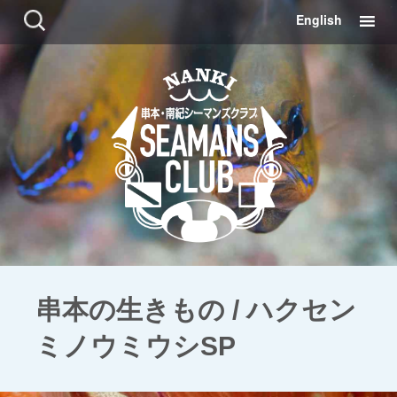
コ
検
English
ン
索:
テ
ン
ツ
に
移
動
串本の生きもの / ハクセン
ミノウミウシSP