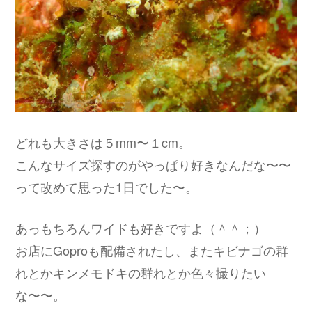
どれも大きさは５mm〜１cm。
こんなサイズ探すのがやっぱり好きなんだな〜〜
って改めて思った1日でした〜。
あっもちろんワイドも好きですよ（＾＾；）
お店にGoproも配備されたし、またキビナゴの群
れとかキンメモドキの群れとか色々撮りたい
な〜〜。