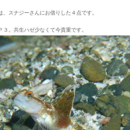
は、スナジーさんにお借りした４点です。
Ｐ３。共生ハゼ少なくて今貴重です。