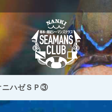
 オニハゼＳＰ③