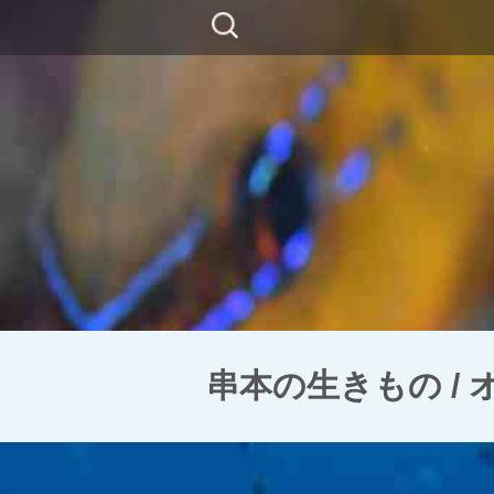
コ
検
ン
索:
テ
ン
ツ
に
移
動
串本の生きもの /