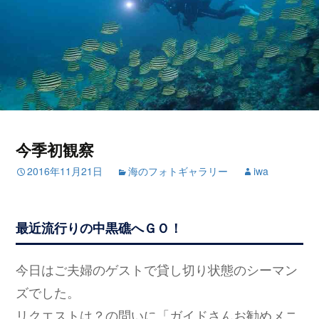
今季初観察
2016年11月21日
海のフォトギャラリー
iwa
最近流行りの中黒礁へＧＯ！
今日はご夫婦のゲストで貸し切り状態のシーマン
ズでした。
リクエストは？の問いに「ガイドさんお勧めメニ