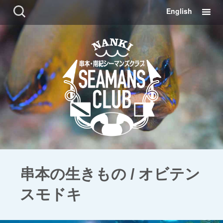
コ
検
English
ン
索:
テ
ン
ツ
に
移
動
串本の生きもの / オビテン
スモドキ