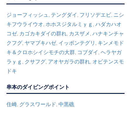
ジョーフィッシュ
テングダイ
フリソデエビ
ニシ
,
,
,
キフウライウオ
ホホスジタルミｙｇ
ハダカハオ
,
,
コゼ
カゴカキダイの群れ
カスザメ
ハナキンチャ
,
,
,
クフグ
ヤマブキハゼ
イッポンテグリ
キンメモド
,
,
,
キ＆クロホシイシモチの大群
コブダイ
ヘラヤガ
,
,
ラｙｇ
クサフグ
アオヤガラの群れ
オビテンスモ
,
,
,
ドキ
串本のダイビングポイント
住崎
グラスワールド
中黒礁
,
,