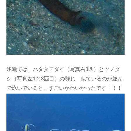
浅瀬では、ハタタテダイ（写真右3匹）とツノダ
シ（写真左1と3匹目）の群れ。似ているのが並ん
で泳いでいると、すごいかわいかったです！！！