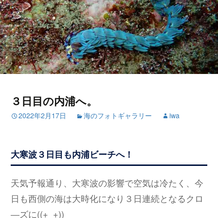
３日目の内浦へ。
2022年2月17日
海のフォトギャラリー
iwa
大寒波３日目も内浦ビーチへ！
天気予報通り、大寒波の影響で空気は冷たく、今
日も西側の海は大時化になり３日連続となるクロ
―ズに((+_+))