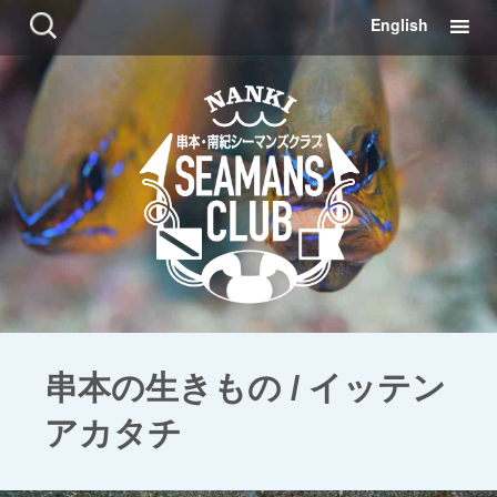
コ
検
English
ン
索:
テ
ン
ツ
に
移
動
串本の生きもの / イッテン
アカタチ