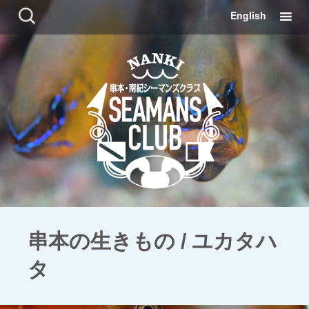
コ
検
English
ン
索:
テ
ン
ツ
に
移
動
串本の生きもの / ユカタハ
タ