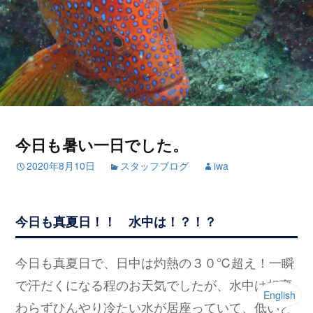
今日も暑い一日でした。
2020年8月10日
スタッフブログ
iwa
今日も真夏日！！ 水中は！？！？
今日も真夏日で、日中は灼熱の３０℃超え！一瞬
で汗だくになる程のお天気でしたが、水中は相変
English
わらずひんやり冷たい水が居座っていて、低いと