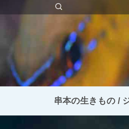
コ
検
ン
索:
テ
ン
ツ
に
移
動
串本の生きもの /