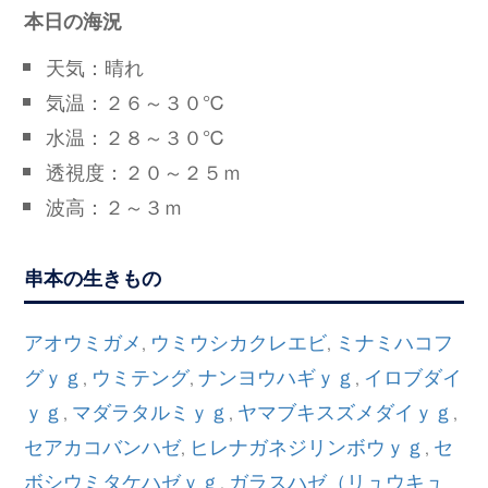
本日の海況
天気：晴れ
気温：２６～３０℃
水温：２８～３０℃
透視度：２０～２５ｍ
波高：２～３ｍ
串本の生きもの
アオウミガメ
ウミウシカクレエビ
ミナミハコフ
,
,
グｙｇ
ウミテング
ナンヨウハギｙｇ
イロブダイ
,
,
,
ｙｇ
マダラタルミｙｇ
ヤマブキスズメダイｙｇ
,
,
,
セアカコバンハゼ
ヒレナガネジリンボウｙｇ
セ
,
,
ボシウミタケハゼｙｇ
ガラスハゼ（リュウキュ
,