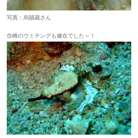
写真：烏賊蔵さん
住崎のウミテングも健在でした～！