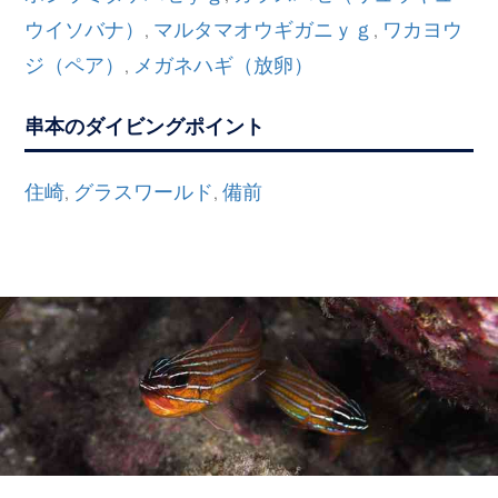
ウイソバナ）
マルタマオウギガニｙｇ
ワカヨウ
,
,
ジ（ペア）
メガネハギ（放卵）
,
串本のダイビングポイント
住崎
グラスワールド
備前
,
,