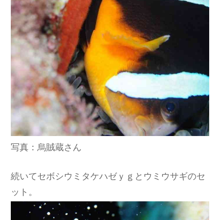
写真：烏賊蔵さん
続いてセボシウミタケハゼｙｇとウミウサギのセ
ット。