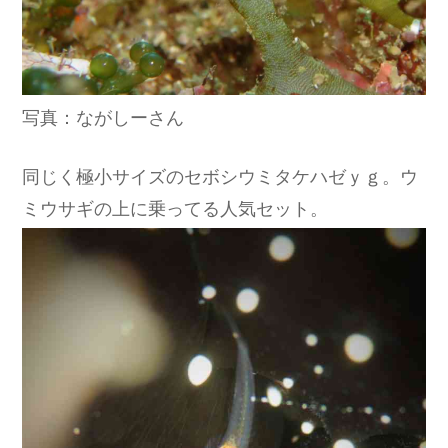
写真：ながしーさん
同じく極小サイズのセボシウミタケハゼｙｇ。ウ
ミウサギの上に乗ってる人気セット。