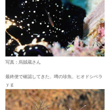
写真：烏賊蔵さん
最終便で確認してきた、噂の珍魚、ヒオドシベラ
ｙｇ