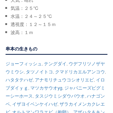
気温：２５℃
水温：２４～２５℃
透視度：１２～１５ｍ
波高：１ｍ
串本の生きもの
ジョーフィッシュ
テングダイ
ウデフリツノザヤ
,
,
ウミウシ
タツノイトコ
クマドリカエルアンコウ
,
,
,
ハタタテハゼ
アナモリチュウコシオリエビ
イロ
,
,
ブダイｙｇ
マツカサウオyg
ジャパニーズピグミ
,
,
ーシーホース
タスジウミシダウバウオ
ハナゴン
,
,
ベ
イザヨイベンケイハゼ
ザラカイメンカクレエ
,
,
ビ
オルトマンワラエビ（抱卵）
アザハタ＆キン
,
,