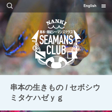
コ
検
English
ン
索:
テ
ン
ツ
に
移
動
串本の生きもの / セボシウ
ミタケハゼｙｇ