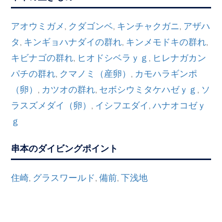
アオウミガメ
クダゴンベ
キンチャクガニ
アザハ
,
,
,
タ
キンギョハナダイの群れ
キンメモドキの群れ
,
,
,
キビナゴの群れ
ヒオドシベラｙｇ
ヒレナガカン
,
,
パチの群れ
クマノミ（産卵）
カモハラギンポ
,
,
（卵）
カツオの群れ
セボシウミタケハゼｙｇ
ソ
,
,
,
ラスズメダイ（卵）
イシフエダイ
ハナオコゼｙ
,
,
ｇ
串本のダイビングポイント
住崎
グラスワールド
備前
下浅地
,
,
,